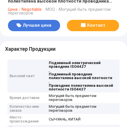
полиэтилена высокой плотности проводника
ISO4427
Цена：Negotiable
MOQ：Могущий быть предметом
переговоров
Лучшая цена
Контакт
Характер Продукции
Подземный электрический
проводник ISO4427
,
Подземный проводник
Высокий свет
полиэтилена высокой плотности
,
Проводник полиэтилена высокой
плотности ISO4427
Могущий быть предметом
Время доставки
переговоров
Количество мин
Могущий быть предметом
заказа
переговоров
Место
СЫЧУАНЬ, КИТАЙ
происхождения