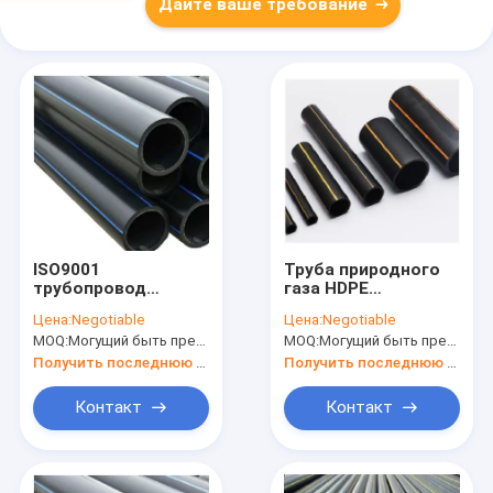
Дайте ваше требование
ISO9001
Труба природного
трубопровод
газа HDPE
горючего
трубопровода
Цена:
Negotiable
Цена:
Negotiable
сопротивления
полиэтилена
MOQ:
Могущий быть предметом переговоров
MOQ:
Могущий быть предметом переговоров
ссадины труб газа
газопровода SDR11
HDPE черноты
1.0MPa
Получить последнюю цену
Получить последнюю цену
PE100 пластиковый
Контакт
Контакт