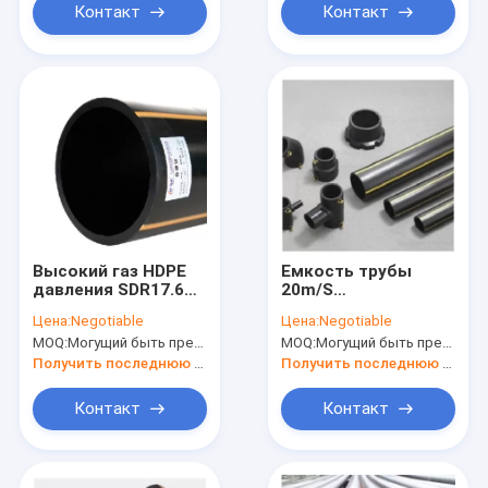
Контакт
Контакт
Высокий газ HDPE
Емкость трубы
давления SDR17.6
20m/S
0.6MPa пускает
пластикового
Цена:
Negotiable
Цена:
Negotiable
теплостойкое по
природного газа
MOQ:
Могущий быть предметом переговоров
MOQ:
Могущий быть предметом переговоров
трубам
штуцеров
газопровода DE400
Получить последнюю цену
Получить последнюю цену
пластиковая
Контакт
Контакт