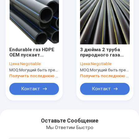
Endurable газ HDPE
3 дюйма 2 труба
OEM пускает
природного газа
сопротивление к
трубы газа 1.6Mpa
Цена:
Negotiable
Цена:
Negotiable
растрескиванию по
полиэтилена дюйма
MOQ:
Могущий быть предметом переговоров
MOQ:
Могущий быть предметом переговоров
трубам DN20mm
пластиковая
Получить последнюю цену
Получить последнюю цену
Контакт
Контакт
Дома
продукты
Оставьте Сообщение
Мы Ответим Быстро
О Компании