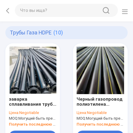
Трубы Газа HDPE
(10)
заварка
Черный газопровод
сплавливания труб
полиэтилена
газа HDPE 1.26Mpa
толщины трубы
Цена:
Negotiable
Цена:
Negotiable
1.6Mpa DN20mm не
природного газа
MOQ:
Могущий быть предметом переговоров
MOQ:
Могущий быть предметом переговоров
соединила никакую
SDR11 HDPE
утечку
катушки 3mm
Получить последнюю цену
Получить последнюю цену