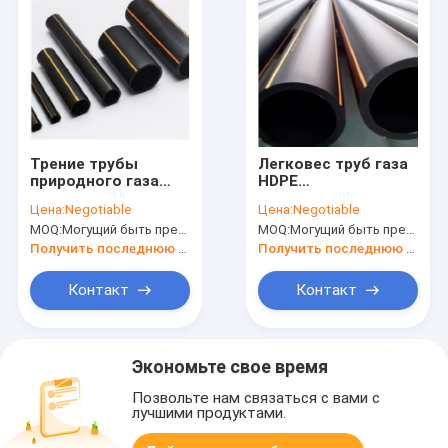
Трение трубы
Легковес труб газа
природного газа
HDPE
полиэтилена
инжекционного
Цена:
Negotiable
Цена:
Negotiable
DN630mm ровное
метода литья 6M 50
MOQ:
Могущий быть предметом переговоров
MOQ:
Могущий быть предметом переговоров
низкое
лет
продолжительности
Получить последнюю цену
Получить последнюю цену
жизни
Контакт
Контакт
Экономьте свое время
Позвольте нам связаться с вами с
лучшими продуктами.