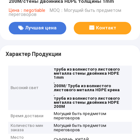
200M/стены двойника HDPE толщины 1mm
Цена：negotiable
MOQ：Могущий быть предметом
переговоров
Лучшая цена
Контакт
Характер Продукции
труба из волнистого листового
металла стены двойника HDPE
1mm
,
200M/ Труба из волнистого
Высокий свет
листового металла HDPE крена
,
труба из волнистого листового
металла стены двойника HDPE
200M
Могущий быть предметом
Время доставки
переговоров
Количество мин
Могущий быть предметом
заказа
переговоров
Место
СЫЧУАНЬ, КИТАЙ