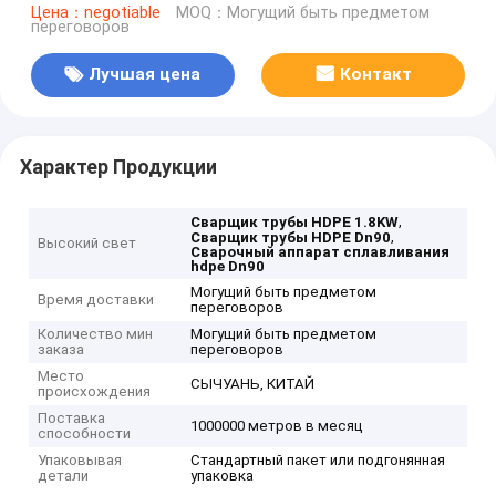
Цена：negotiable
MOQ：Могущий быть предметом
переговоров
Лучшая цена
Контакт
Характер Продукции
,
Сварщик трубы HDPE 1.8KW
,
Сварщик трубы HDPE Dn90
Высокий свет
Сварочный аппарат сплавливания
hdpe Dn90
Могущий быть предметом
Время доставки
переговоров
Количество мин
Могущий быть предметом
заказа
переговоров
Место
СЫЧУАНЬ, КИТАЙ
происхождения
Поставка
1000000 метров в месяц
способности
Упаковывая
Стандартный пакет или подгонянная
детали
упаковка